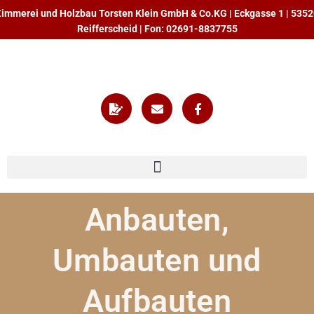
Zum
immerei und Holzbau Torsten Klein GmbH & Co.KG | Eckgasse 1 | 535
Inhalt
Reifferscheid | Fon: 02691-8837755
springen
F
E
F
i
n
a
l
v
c
e
e
e
-
l
b
s
o
o
i
p
o
g
e
k
n
-
a
f
Anbauten,
t
u
r
Umbauten und
e
Aufbauten