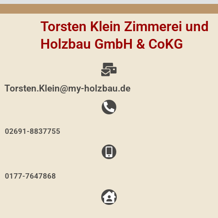
c
v
u
e
e
m
Torsten Klein Zimmerei und
b
l
b
o
o
s
Holzbau GmbH & CoKG
o
p
-
k
e
u
p
Torsten.Klein@my-holzbau.de
02691-8837755
0177-7647868