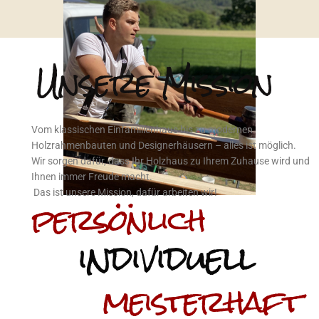
Unsere Mission
Vom klassischen Einfamilienhaus bis zu modernen
Holzrahmenbauten und Designerhäusern – alles ist möglich.
Wir sorgen dafür, dass Ihr Holzhaus zu Ihrem Zuhause wird und
Ihnen immer Freude macht.
persönlich
Das ist unsere Mission, dafür arbeiten wir!
individuell
meisterhaft